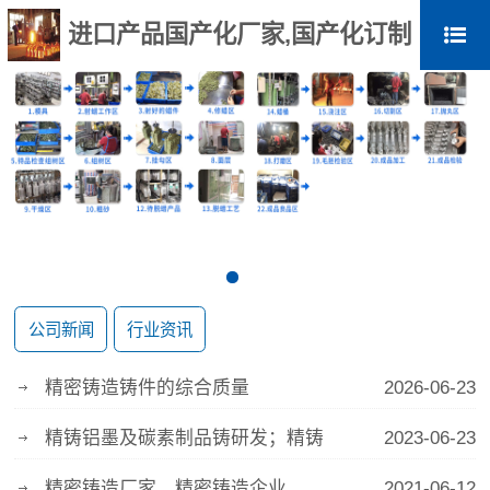
进口产品国产化厂家,国产化订制
公司新闻
行业资讯
精密铸造铸件的综合质量
2026-06-23
精铸铝墨及碳素制品铸研发；精铸
2023-06-23
精密铸造厂家，精密铸造企业
2021-06-12