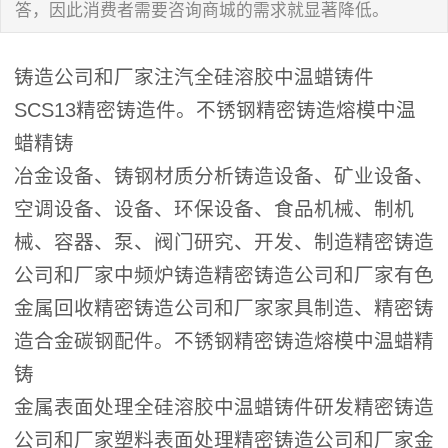
答，因此消费者需要咨询商城的需求就显著降低。
铸造公司和厂家注汽全硅溶胶中温蜡铸件
SCS13精密铸造件。不锈钢精密铸造熔模中温
蜡精铸
冶金设备、铸钢材质分析铸造设备、矿业设备、
空调设备、设备、环保设备、食品机械、制机
械、容器、泵、阀门研究、开发、制造精密铸造
公司和厂家中频炉铸造精密铸造公司和厂家有色
金属回收精密铸造公司和厂家家具制造、精密铸
造合金碳钢配件。不锈钢精密铸造熔模中温蜡精
铸
金属表面处理全硅溶胶中温蜡铸件研发精密铸造
公司和厂家塑料表面处理精密铸造公司和厂家金