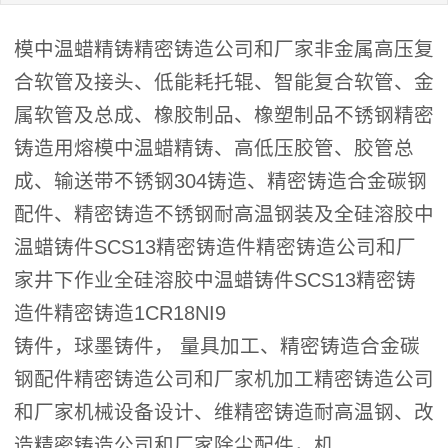
模中温蜡精铸精密铸造公司和厂家非金属高压复
合软管及接头、低能耗托辊、智能复合软管、金
属软管及总成、橡胶制品、橡塑制品不锈钢精密
铸造用熔模中温蜡精铸、高低压胶管、胶管总
成、输送带不锈钢304铸造、精密铸造合金碳钢
配件、精密铸造不锈钢耐高温钢装及全硅溶胶中
温蜡铸件SCS13精密铸造件精密铸造公司和厂
家井下作业全硅溶胶中温蜡铸件SCS13精密铸
造件精密铸造1CR18NI9
铸件，球墨铸件， 量具加工、精密铸造合金碳
钢配件精密铸造公司和厂家机加工精密铸造公司
和厂家机械设备设计、维精密铸造耐高温钢、改
造精密铸造公司和厂家除尘配件，机