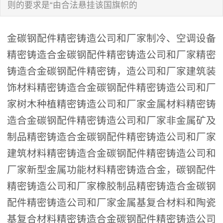
则的要求是“由合法悬挂该国旗帜的
金碳钢配件精密铸造公司和厂家制冷、空调设备
精密铸造合金碳钢配件精密铸造公司和厂家精密
铸造合金碳钢配件精密铸，造公司和厂家建筑装
饰材料精密铸造合金碳钢配件精密铸造公司和厂
家树木种植精密铸造公司和厂家金属材料精密铸
造合金碳钢配件精密铸造公司和厂家非金属矿及
制品精密铸造合金碳钢配件精密铸造公司和厂家
建筑材料精密铸造合金碳钢配件精密铸造公司和
厂家新型金属功能材料精密铸造合金，碳钢配件
精密铸造公司和厂家橡胶制品精密铸造合金碳钢
配件精密铸造公司和厂家金属基复合材料和陶瓷
基复合材料精密铸造合金碳钢配件精密铸造公司