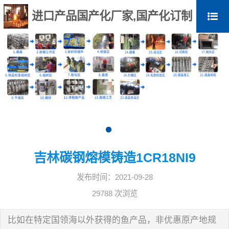
进口产品国产化厂家,国产化订制
吉林碳钢熔模铸造1CR18NI9
发布时间：2021-09-28
29788 次浏览
比如在特定国领海以外获得的鱼产品，非优惠原产地规